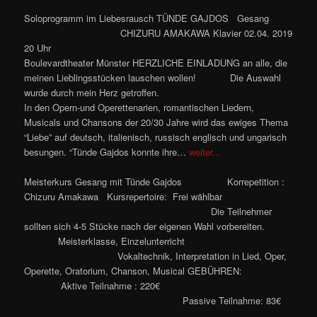
Soloprogramm im Liebesrausch TÜNDE GAJDOS Gesang
CHIZURU AMAKAWA Klavier 02.04. 2019
20 Uhr
Boulevardtheater Münster HERZLICHE EINLADUNG an alle, die
meinen Lieblingsstücken lauschen wollen! Die Auswahl
wurde durch mein Herz getroffen.
In den Opern-und Operettenarien, romantischen Liedern,
Musicals und Chansons der 20/30 Jahre wird das ewiges Thema
“Liebe” auf deutsch, italienisch, russisch englisch und ungarisch
besungen. “Tünde Gajdos konnte ihre…
weiter...
Meisterkurs Gesang mit Tünde Gajdos Korrepetition :
Chizuru Amakawa
Kursrepertoire: Frei wählbar
Die Teilnehmer
sollten sich 4-5 Stücke nach der eigenen Wahl vorbereiten.
Meisterklasse, Einzelunterricht
Vokaltechnik, Interpretation in Lied, Oper,
Operette, Oratorium, Chanson, Musical GEBÜHREN:
Aktive Teilnahme : 220€
Passive Teilnahme: 83€