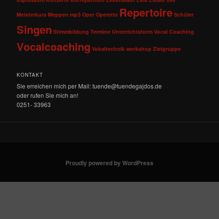
Repertoire
Meisterkurs
Meppen
mp3
Oper
Operette
Schüler
Singen
Stimmbildung
Termine
Unterrichtsform
Vocal Coaching
Vocalcoaching
Vokaltechnik
workshop
Zielgruppe
KONTAKT
Sie erreichen mich per Mail: tuende@tuendegajdos.de
oder rufen Sie mich an!
0251- 33963
Proudly powered by WordPress