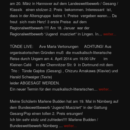
am 20. März in Hannover auf dem Landeswettbewerb / Gesang /
Klassik einen stolzen 2. Preis bekommen. Interessant ist,
dass in der Altersgruppe keine 1. Preise vergeben waren… Da
freut sich mein Herz! 3 erste Preise auf dem
Regionalwettbewerb !!!! Am 18. Januar war der
Regionalwettbewerb “Jugend musiziert” in Lingen. In…
weiter...
TÜNDE LIVE:
Ave Maria Vertonungen ACHTUNG! Aus
organisatorischen Gründen muß die musikalisch-literarische
Reise durch Ungarn am 4. April 2014 um 19.00 Uhr im
Kleinen Café in der Chemnitzer Str. 9 in Dortmund mit dem
Trio : Tünde Gajdos (Gesang) , Chizuru Amakawa (Klavier) und
Harald Schwaiger (Texte)
leider ABGESAGT WERDEN.
Ein neuer Termin für den musikalisch-literarischen…
weiter...
Meine Schülerin Marlene Budden hat am 19. Mai in Nürnberg auf
dem Bundeswettbewerb “Jugend Musiziert” in der Gattung
Gesang/Pop einen tollen 2. Preis ersungen!
Ich bin sehr stolz und zufrieden!!!!
Marlene Budden /
Bundeswettbewerb Nürnberg
…
weiter...