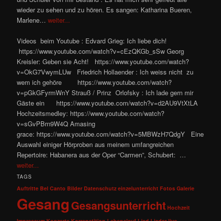
wieder zu sehen und zu hören. Es sangen: Katharina Bueren,
Marlene…
weiter...
Videos beim Youtube : Edvard Grieg: Ich liebe dich!
https://www.youtube.com/watch?v=cEzQKGb_sSw Georg
Kreisler: Geben sie Acht! https://www.youtube.com/watch?
v=OkG7VwymLUw Friedrich Hollaender : Ich weiss nicht zu
wem ich gehöre https://www.youtube.com/watch?
v=pGkGFyrmWnY Strauß / Prinz Orlofsky : Ich lade gern mir
Gäste ein https://www.youtube.com/watch?v=d2AU9VtXtLA
Hochzeitsmedley: https://www.youtube.com/watch?
v=sGvPBrn9W4Q Amasing
grace: https://www.youtube.com/watch?v=5MBWzH7QdgY Eine
Auswahl einiger Hörproben aus meinem umfangreichen
Repertoire: Habanera aus der Oper “Carmen”, Schubert: …
weiter...
TAGS
Auftritte
Bel Canto
Bilder
Datenschutz
einzelunterricht
Fotos
Galerie
Gesang
Gesangsunterricht
Hochzeit
Impressum
Konzerte
Korrepetition
Lebenslauf
Lied
Lieder
live