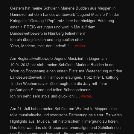
Gestern hat meine Schülerin Marlene Budden aus Meppen in
Hannover auf dem Landeswettbewerb “Jugend Musiziert” in der
Kategorie ” Gesang / Pop” trotz ihrer hartnäckigen Erkältung
einen 1 PREIS ersungen und wird in Mai auf dem
Bundeswettbewerb in Nürnberg teilnehmen!
Ich bin überglücklich und unglaublich stolz!
Yeah, Marlene, rock den Laden!!!!
…
weiter...
Am Regionallwettbewerb Jugend Musiziert in Lingen am
19.01.2013 hat sich meine Schülerin Marlene Budden in der
Wertung Popgesang einen ersten Platz mit Weiterleitung auf den
Landeswettbewerb in Hannover ersungen. Trotz ihrer Erkältung
in den Wochen davor überzeugte sie die Jury mit ihrer
großartigen Stimme und tollen Bühnenpräsenz.
Ich bin sehr, sehr stolz und glücklich!
…
weiter...
Am 21. Juli haben meine Schüler am Wallfest in Meppen eine
tolle musikalische und szenische Darbietung geleistet. Es waren
Highlights aus Musical mit historischem Hintergrund zu hören.
Das tolle war, das die Gruppe aus ehemaligen und Schülerinnen
und Schüler von mir bestand . Es hat mich sehr gefreut alle