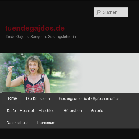
Such
tuendegajdos.de
Tünde Gajdos, Sängerin, Gesangslehrerin
Hauptmenü
Home
Die Künstlerin
Gesangsunterricht / Sprechunterricht
Zum Inhalt wechseln
Zum sekundären Inhalt wechseln
Taufe – Hochzeit – Abschied
Hörproben
Galerie
Datenschutz
Impressum